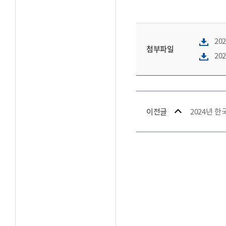
20
첨부파일
20
이전글
2024년 